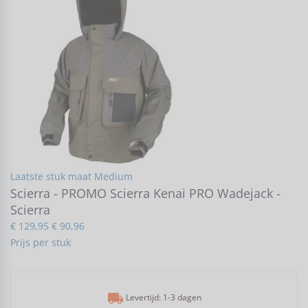
Laatste stuk maat Medium
Scierra - PROMO Scierra Kenai PRO Wadejack -
Scierra
€ 129,95
€ 90,96
Prijs per stuk
local_shipping
Levertijd: 1-3 dagen