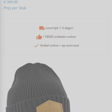
€ 399,99
Prijs per Stuk
local_shipping
Levertijd: 1-3 dagen
thumb_up
+18000 artikelen online
check
Artikel online = op voorraad