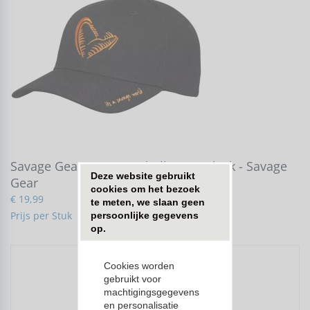
Savage Gear - Jaw Baseball Cap / Black - Savage
Deze website gebruikt 
Gear
cookies om het bezoek 
€ 19,99
te meten, we slaan geen 
Prijs per Stuk
persoonlijke gegevens 
op.
Cookies worden
local_shipping
Levertijd: 1-3 dagen
gebruikt voor
machtigingsgegevens
thumb_up
+18000 artikelen online
en personalisatie