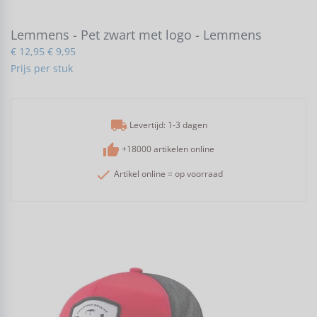
Lemmens - Pet zwart met logo - Lemmens
€ 12,95
€ 9,95
Prijs per stuk
local_shipping
Levertijd: 1-3 dagen
thumb_up
+18000 artikelen online
check
Artikel online = op voorraad