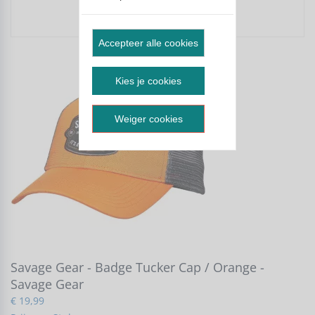
check
Artikel online = op voorraad
Accepteer alle cookies
Kies je cookies
Weiger cookies
Savage Gear - Badge Tucker Cap / Orange -
Savage Gear
€ 19,99