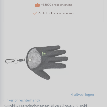
thumb_up
+18000 artikelen online
check
Artikel online = op voorraad
4 uitvoeringen
(linker of rechterhand)
Gunki - Handschoenen Pike Glove - Gunki