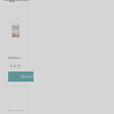
Drennan - Kunstaas Buoyant Maggot Naturals - Drennan
€
4,15
Bestellen