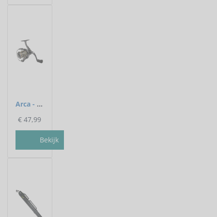
Arca - Slip voorop XS FD - Arca
€
47,99
Bekijk