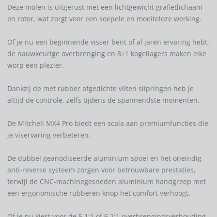
Deze molen is uitgerust met een lichtgewicht grafietlichaam
en rotor, wat zorgt voor een soepele en moeiteloze werking.
Of je nu een beginnende visser bent of al jaren ervaring hebt,
de nauwkeurige overbrenging en 8+1 kogellagers maken elke
worp een plezier.
Dankzij de met rubber afgedichte vilten slipringen heb je
altijd de controle, zelfs tijdens de spannendste momenten.
De Mitchell MX4 Pro biedt een scala aan premiumfuncties die
je viservaring verbeteren.
De dubbel geanodiseerde aluminium spoel en het oneindig
anti-reverse systeem zorgen voor betrouwbare prestaties,
terwijl de CNC-machinegesneden aluminium handgreep met
een ergonomische rubberen knop het comfort verhoogt.
Of je nu kiest voor de 5,1:1 of 6,2:1 overbrengingsverhouding,