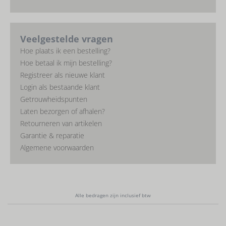
Veelgestelde vragen
Hoe plaats ik een bestelling?
Hoe betaal ik mijn bestelling?
Registreer als nieuwe klant
Login als bestaande klant
Getrouwheidspunten
Laten bezorgen of afhalen?
Retourneren van artikelen
Garantie & reparatie
​Algemene voorwaarden
Alle bedragen zijn inclusief btw