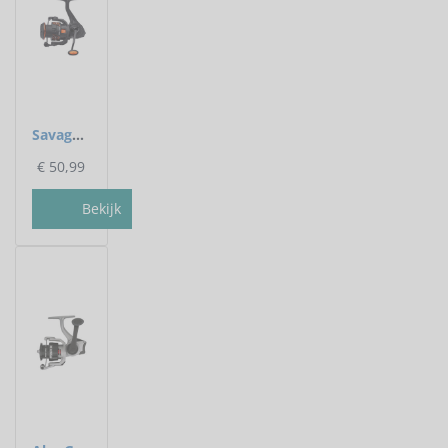
Savage Gear - Slip voorop Orange LTD FD - Savage Gear
€
50,99
Bekijk