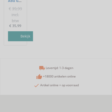
Abu Garcia - Slip voorop Max X Spinning Reel - Abu Garcia
€
39,99
incl.
btw
€
35,99
Bekijk
local_shipping
Levertijd: 1-3 dagen
thumb_up
+18000 artikelen online
check
Artikel online = op voorraad