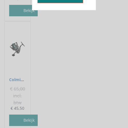
Bekijk
Colmic - Slip voorop Altair - Colmic
€
65,00
incl.
btw
€
45,50
Bekijk